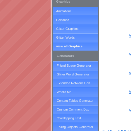
Graphics
Animations
Cartoons
Glitter Graphics
V
Glitter Words
view all Graphics
V
Generators
Friend Space Generator
V
Glitter Word Generator
Extended Network Gen
V
Whore Me
Contact Tables Generator
Custom Comment Box
V
Overlapping Text
Falling Objects Generator