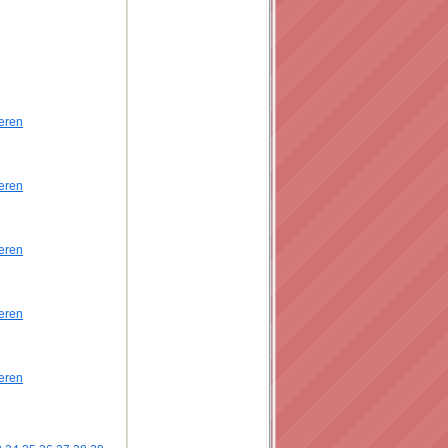
eren
eren
eren
eren
eren