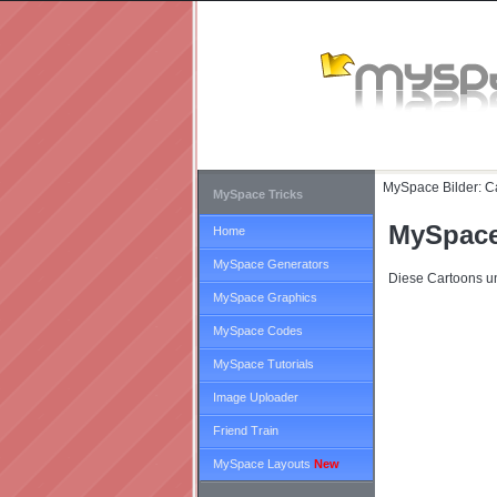
MySpace Bilder:
C
MySpace Tricks
MySpace
Home
MySpace Generators
Diese Cartoons un
MySpace Graphics
MySpace Codes
MySpace Tutorials
Image Uploader
Friend Train
MySpace Layouts
New